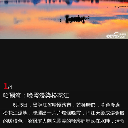
1
/4
哈爾濱：晚霞浸染松花江
6月5日，黑龍江省哈爾濱市，芒種時節，暮色漫過
松花江濕地，潑灑出一片片燦爛晚霞，把江天染成熔金般
的暖橙色。哈爾濱大劇院柔美的輪廓靜靜臥在水畔，清晰