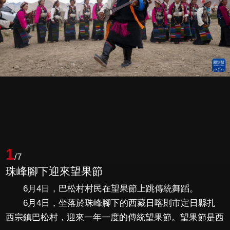
1
/7
珠峰腳下迎來望果節
6月4日，巴松村村民在望果節上跳傳統舞蹈。
6月4日，坐落於珠峰腳下的西藏日喀則市定日縣扎
西宗鎮巴松村，迎來一年一度的傳統望果節。望果節是西