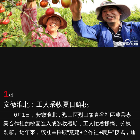
1
/4
安徽淮北：工人采收夏日鮮桃
6月1日，安徽淮北，烈山區烈山鎮青谷社區農業專
業合作社的桃園進入成熟收穫期，工人忙着採摘、分揀、
裝箱。近年來，該社區採取“黨建+合作社+農戶”模式，通