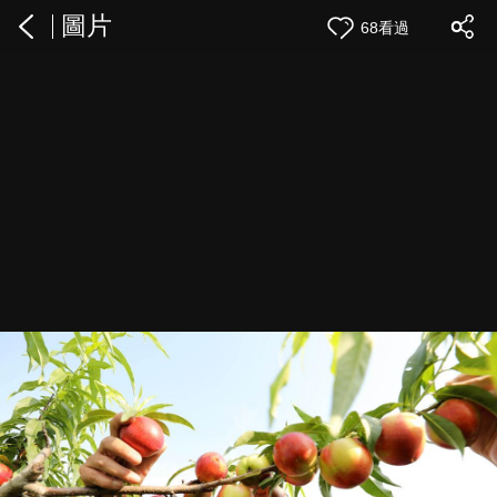
圖片
68看過