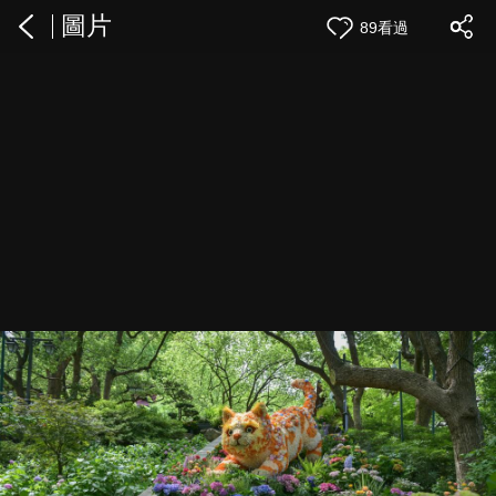
圖片
89看過