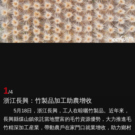
1
/4
浙江長興：竹製品加工助農增收
5月18日，浙江長興，工人在晾曬竹製品。近年來，
長興縣煤山鎮依託當地豐富的毛竹資源優勢，大力推進毛
竹精深加工産業，帶動農戶在家門口就業增收，助力鄉村