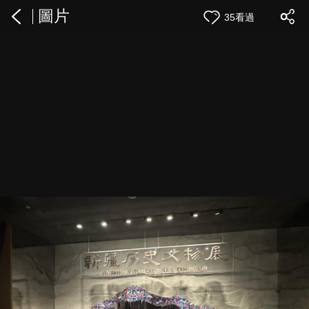
圖片
35看過