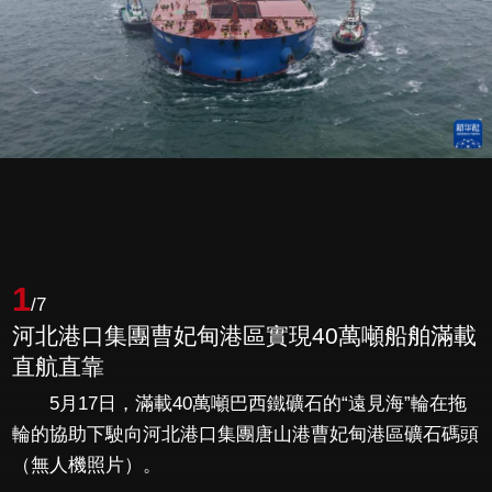
1
/7
河北港口集團曹妃甸港區實現40萬噸船舶滿載
直航直靠
5月17日，滿載40萬噸巴西鐵礦石的“遠見海”輪在拖
輪的協助下駛向河北港口集團唐山港曹妃甸港區礦石碼頭
（無人機照片）。