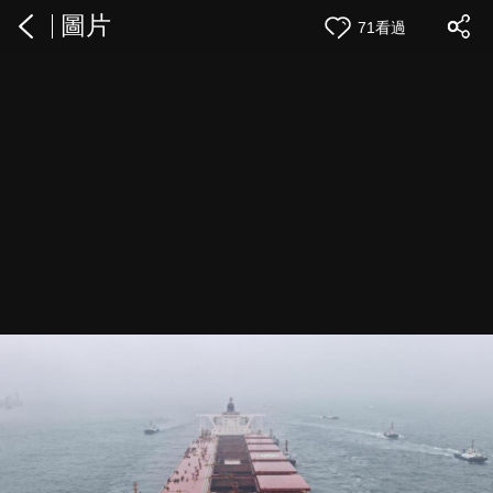
圖片
71看過