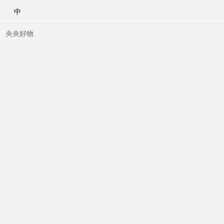
中
央央好物
合體育
亞冬會