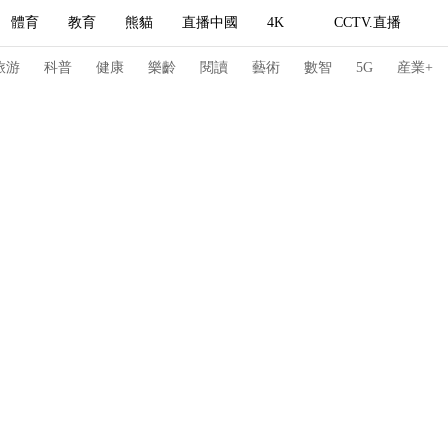
體育
教育
熊貓
直播中國
4K
CCTV.直播
式妙語
主持人
下載央視影音
熱解讀
天天學習
旅游
科普
健康
樂齡
閱讀
藝術
數智
5G
産業+
紀錄片網
國家大劇院
大型活動
科技
法治
文娛
人物
公益
圖片
習式妙語
央視快評
央視網評
光華銳評
鋒面
頻道
VR/AR
4K專區
全景新聞
請入列
人生第一次
人生第二次
冬奧會
CBA
NBA
中超
國足
國際足球
網球
綜
體育江湖
文化體育
冰雪道路
足球道路