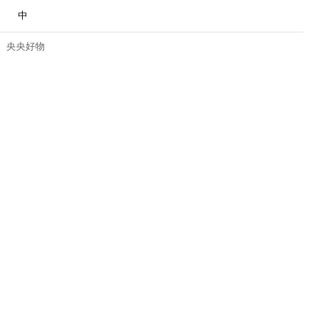
中
央央好物
合體育
亞冬會