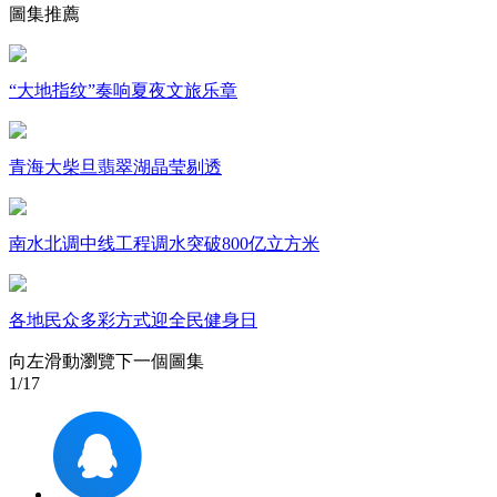
圖集推薦
財經
教育
鄉村振興
生態環境
一帶一路
大國智造
大國展會
大國保險
雲頂對話
“大地指纹”奏响夏夜文旅乐章
青海大柴旦翡翠湖晶莹剔透
CCTV.節目官網
直播
節目單
欄目
片庫
南水北调中线工程调水突破800亿立方米
各地民众多彩方式迎全民健身日
向左滑動瀏覽下一個圖集
1
/17