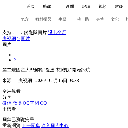
首頁
時政
新聞
評論
視頻
財經
人民領袖習近平
直播
海外頻道
片庫
iPanda
欄目大全
聯播+
English
中國領導人
節目單
Монгол
聽音
央視快評
微視頻
習
地方
鄉村振興
生態
一帶一路
央博
文化
支持 ← → 鍵翻閱圖片
退出全屏
央視網
>
圖片
總台春晚
網絡春晚
共産黨員網
秧紀錄
圖片
2
新聞
國內
國際
評論
經濟
軍事
第二艘國産大型郵輪“愛達·花城號”開始試航
人民領袖習近平
聯播+
熱解讀
天天學習
來源 ：
央視網
2026年05月16日 09:38
視頻
小央視頻
小央直播
直播中國
熊貓
全屏觀看
分享
現場
前線
比劃
快看
藍海中國
新兵
微信
微博
QQ空間
QQ
手機看
體育
直播
競猜
2026年世界盃
2026年
圖集已瀏覽完畢
VIP會員
CCTV奧林匹克頻道
生活體育大會
重新瀏覽
下一圖集
進入圖片中心