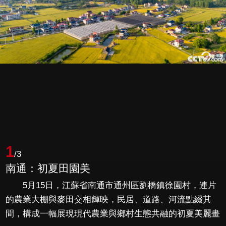
1
/3
南通：初夏田園美
5月15日，江蘇省南通市通州區劉橋鎮徐園村，連片
的農業大棚與麥田交相輝映，民居、道路、河流點綴其
間，構成一幅展現現代農業與鄉村生態共融的初夏美麗畫