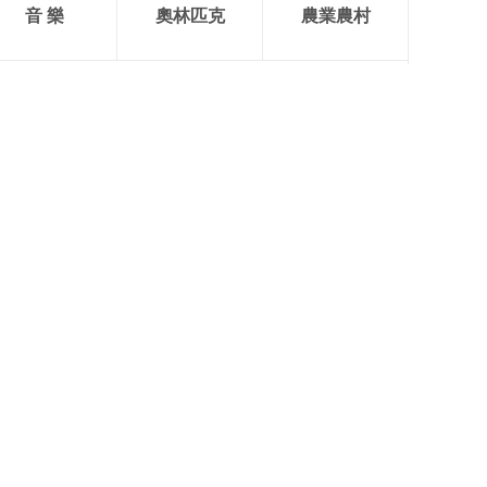
音 樂
奧林匹克
農業農村
關於我們
智媒學院
成果發佈
智慧媒體
智慧政務
智慧教育
合作諮詢 >