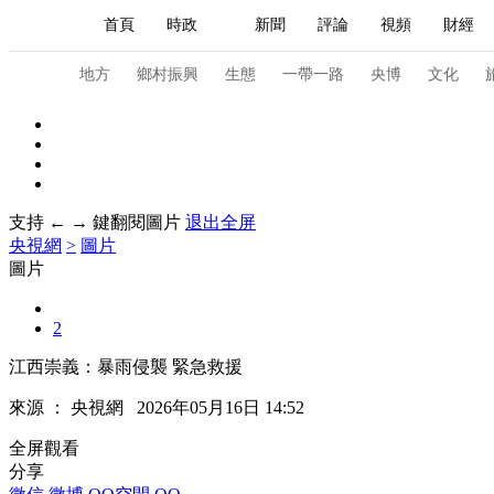
首頁
時政
新聞
評論
視頻
財經
人民領袖習近平
直播
海外頻道
片庫
iPanda
欄目大全
聯播+
English
中國領導人
節目單
Монгол
聽音
央視快評
微視頻
習
地方
鄉村振興
生態
一帶一路
央博
文化
總台春晚
網絡春晚
共産黨員網
秧紀錄
支持 ← → 鍵翻閱圖片
退出全屏
央視網
>
圖片
新聞
國內
國際
評論
經濟
軍事
圖片
人民領袖習近平
聯播+
熱解讀
天天學習
2
視頻
小央視頻
小央直播
直播中國
熊貓
江西崇義：暴雨侵襲 緊急救援
現場
前線
比劃
快看
藍海中國
新兵
來源 ：
央視網
2026年05月16日 14:52
體育
直播
競猜
2026年世界盃
2026年
全屏觀看
分享
VIP會員
CCTV奧林匹克頻道
生活體育大會