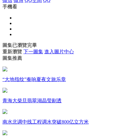
微信
微博
QQ空間
QQ
手機看
財經
教育
鄉村振興
生態環境
一帶一路
大國智造
大國展會
大國保險
雲頂對話
圖集已瀏覽完畢
重新瀏覽
下一圖集
進入圖片中心
圖集推薦
CCTV.節目官網
直播
節目單
欄目
片庫
“大地指纹”奏响夏夜文旅乐章
青海大柴旦翡翠湖晶莹剔透
南水北调中线工程调水突破800亿立方米