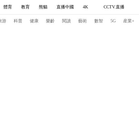
體育
教育
熊貓
直播中國
4K
CCTV.直播
式妙語
主持人
下載央視影音
熱解讀
天天學習
旅游
科普
健康
樂齡
閱讀
藝術
數智
5G
産業+
紀錄片網
國家大劇院
大型活動
科技
法治
文娛
人物
公益
圖片
習式妙語
央視快評
央視網評
光華銳評
鋒面
頻道
VR/AR
4K專區
全景新聞
請入列
人生第一次
人生第二次
冬奧會
CBA
NBA
中超
國足
國際足球
網球
綜
體育江湖
文化體育
冰雪道路
足球道路