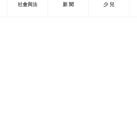
社會與法
新 聞
少 兒
概況
更多鏈結
互聯網電視
網上有害信息舉報專區
音
手機電視
辟謠平台
法律顧問