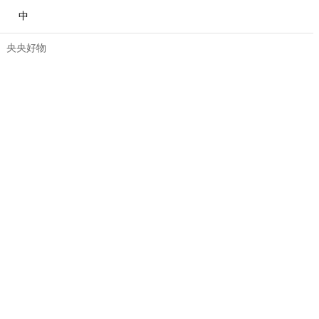
中
央央好物
合體育
亞冬會