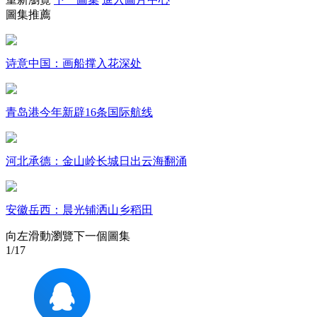
圖集推薦
財經
教育
鄉村振興
生態環境
一帶一路
大國智造
大國展會
大國保險
雲頂對話
诗意中国：画船撑入花深处
青岛港今年新辟16条国际航线
CCTV.節目官網
直播
節目單
欄目
片庫
河北承德：金山岭长城日出云海翻涌
安徽岳西：晨光铺洒山乡稻田
向左滑動瀏覽下一個圖集
1
/17