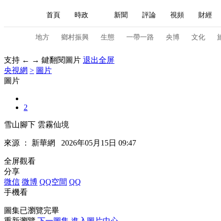
首頁
時政
新聞
評論
視頻
財經
人民領袖習近平
直播
海外頻道
片庫
iPanda
欄目大全
聯播+
English
中國領導人
節目單
Монгол
聽音
央視快評
微視頻
習
地方
鄉村振興
生態
一帶一路
央博
文化
支持 ← → 鍵翻閱圖片
退出全屏
央視網
>
圖片
總台春晚
網絡春晚
共産黨員網
秧紀錄
圖片
2
新聞
國內
國際
評論
經濟
軍事
雪山腳下 雲霧仙境
人民領袖習近平
聯播+
熱解讀
天天學習
來源 ：
新華網
2026年05月15日 09:47
視頻
小央視頻
小央直播
直播中國
熊貓
全屏觀看
分享
現場
前線
比劃
快看
藍海中國
新兵
微信
微博
QQ空間
QQ
手機看
體育
直播
競猜
2026年世界盃
2026年
圖集已瀏覽完畢
VIP會員
CCTV奧林匹克頻道
生活體育大會
重新瀏覽
下一圖集
進入圖片中心