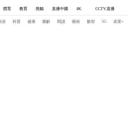
體育
教育
熊貓
直播中國
4K
CCTV.直播
式妙語
主持人
下載央視影音
熱解讀
天天學習
旅游
科普
健康
樂齡
閱讀
藝術
數智
5G
産業+
紀錄片網
國家大劇院
大型活動
科技
法治
文娛
人物
公益
圖片
習式妙語
央視快評
央視網評
光華銳評
鋒面
頻道
VR/AR
4K專區
全景新聞
請入列
人生第一次
人生第二次
冬奧會
CBA
NBA
中超
國足
國際足球
網球
綜
體育江湖
文化體育
冰雪道路
足球道路