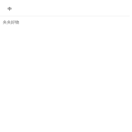
中
央央好物
合體育
亞冬會