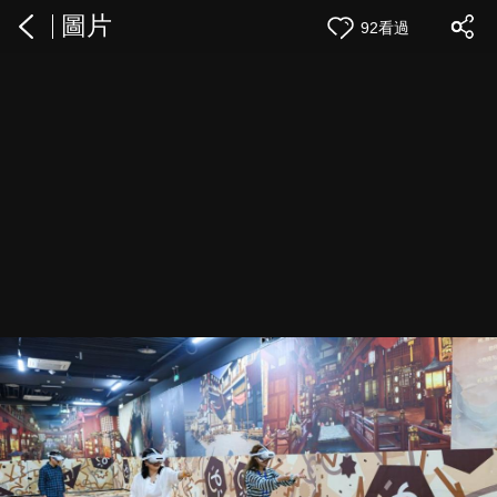
圖片
92看過