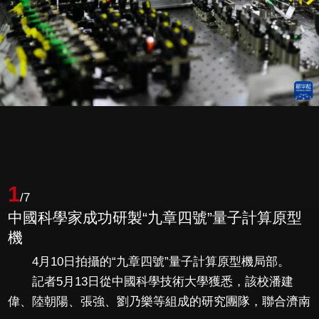
1
/7
中國科學家成功研製“九章四號”量子計算原型
機
4月10日拍攝的“九章四號”量子計算原型機局部。
記者5月13日從中國科學技術大學獲悉，該校潘建
偉、陸朝陽、張強、劉乃樂等組成的研究團隊，聯合濟南