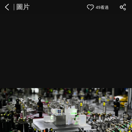
圖片
49看過