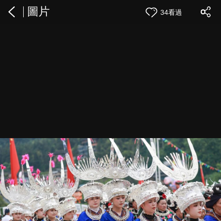
圖片
34看過