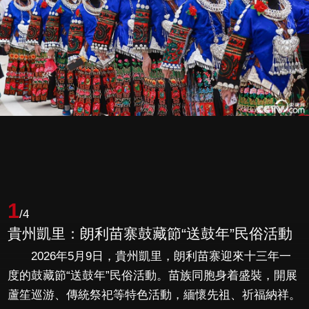
1
/4
貴州凱里：朗利苗寨鼓藏節“送鼓年”民俗活動
2026年5月9日，貴州凱里，朗利苗寨迎來十三年一
度的鼓藏節“送鼓年”民俗活動。苗族同胞身着盛裝，開展
蘆笙巡游、傳統祭祀等特色活動，緬懷先祖、祈福納祥。