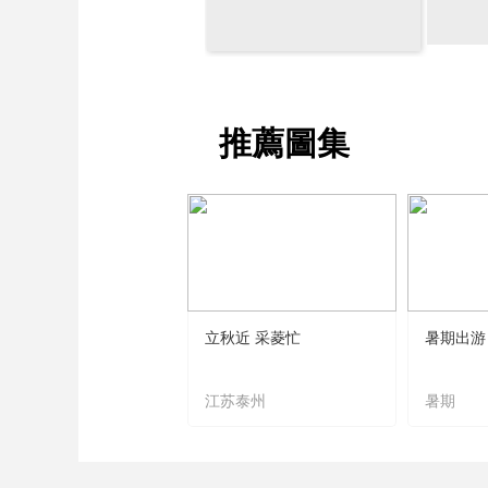
財經
教育
鄉村振興
生態環境
一帶一路
大國智造
大國展會
大國保險
雲頂對話
推薦圖集
CCTV.節目官網
直播
節目單
欄目
片庫
立秋近 采菱忙
暑期出游
江苏泰州
暑期