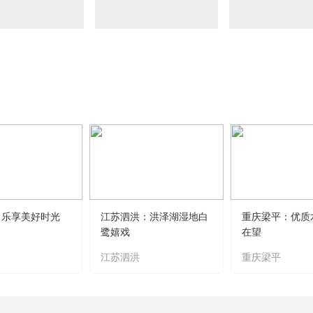
央博
非遺
文化
旅游
科普
健康
樂齡
閱讀
雲起
超級工廠
智敬中國
全民健康
顏選攻略
海洋
熱播榜
總台企業白名單
 乐享美好时光
江苏泗洪：洪泽湖湿地白
重庆梁平：优质
鹭嬉戏
在望
江苏泗洪
重庆梁平