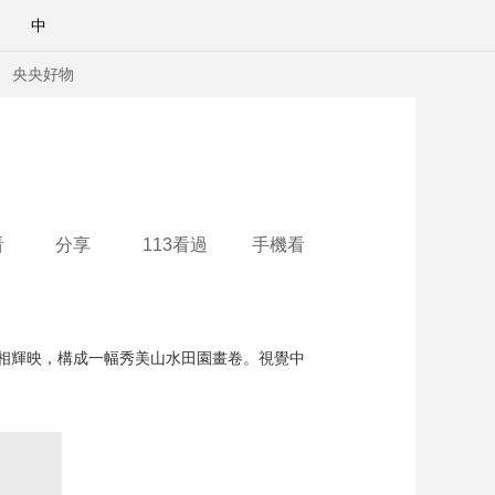
中
央央好物
看
分享
113看過
手機看
交相輝映，構成一幅秀美山水田園畫卷。視覺中
合體育
亞冬會