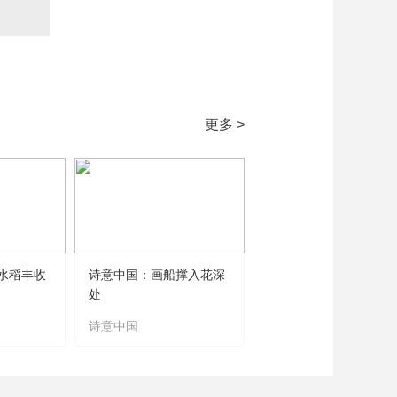
藝術
汽車
數智
5G
産業+
時尚
天氣
才藝
網展
央央好物
更多 >
水稻丰收
诗意中国：画船撑入花深
处
诗意中国