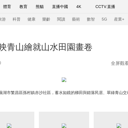
體育
教育
熊貓
直播中國
4K
CCTV.直播
式妙語
主持人
下載央視影音
熱解讀
天天學習
旅游
科普
健康
樂齡
閱讀
藝術
數智
5G
産業+
紀錄片網
國家大劇院
大型活動
映青山繪就山水田園畫卷
9
全屏觀
科技
法治
文娛
人物
公益
圖片
習式妙語
央視快評
央視網評
光華銳評
鋒面
頻道
VR/AR
4K專區
全景新聞
省蕪湖市繁昌區孫村鎮赤沙社區，蓄水如鏡的梯田與錯落民居、翠綠青山
請入列
人生第一次
人生第二次
年冬奧會
CBA
NBA
中超
國足
國際足球
網球
綜
體育江湖
文化體育
冰雪道路
足球道路