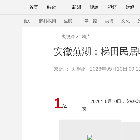
首頁
時政
新聞
評論
視頻
財經
人民領袖習近平
直播
海外頻道
片庫
iPanda
欄目大全
聯播+
English
中國領導人
節目單
Монгол
聽音
央視快評
微視頻
習
地方
鄉村振興
生態
一帶一路
央博
文化
央視網
>
圖片
總台春晚
網絡春晚
共産黨員網
秧紀錄
安徽蕪湖：梯田民居
來源 ：
央視網
2026年05月10日 09:1
新聞
國內
國際
評論
經濟
軍事
人民領袖習近平
聯播+
熱解讀
天天學習
視頻
小央視頻
小央直播
直播中國
熊貓
1
2026年5月10日，安徽
/4
現場
前線
比劃
快看
藍海中國
新兵
國
體育
直播
競猜
2026年世界盃
2026
VIP會員
CCTV奧林匹克頻道
生活體育大會