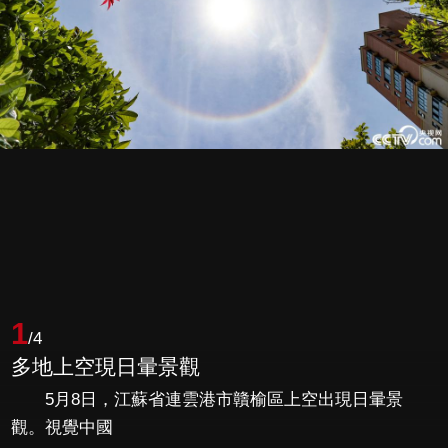
1
/4
多地上空現日暈景觀
5月8日，江蘇省連雲港市贛榆區上空出現日暈景
觀。視覺中國