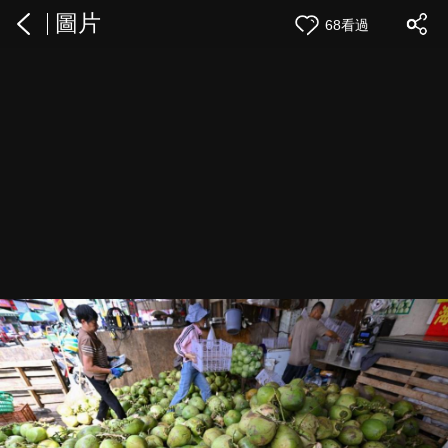
圖片
68看過