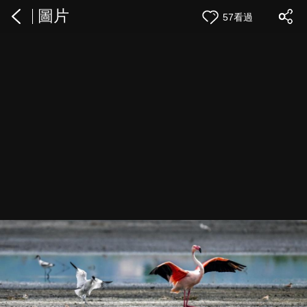
圖片
57看過