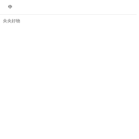
中
央央好物
合體育
亞冬會