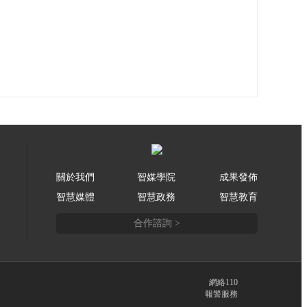
關於我們
智媒學院
成果發佈
智慧媒體
智慧政務
智慧教育
合作諮詢 >
網絡110
報警服務