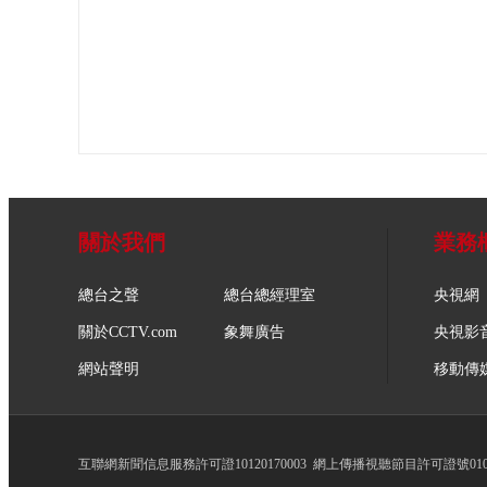
關於我們
業務
總台之聲
總台總經理室
央視網
關於CCTV.com
象舞廣告
央視影
網站聲明
移動傳
互聯網新聞信息服務許可證10120170003
網上傳播視聽節目許可證號0102