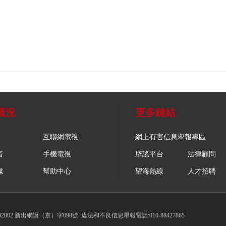
概況
更多鏈結
互聯網電視
網上有害信息舉報專區
音
手機電視
辟謠平台
法律顧問
媒
幫助中心
望海熱線
人才招聘
002 新出網證（京）字098號
違法和不良信息舉報電話:010-88427865