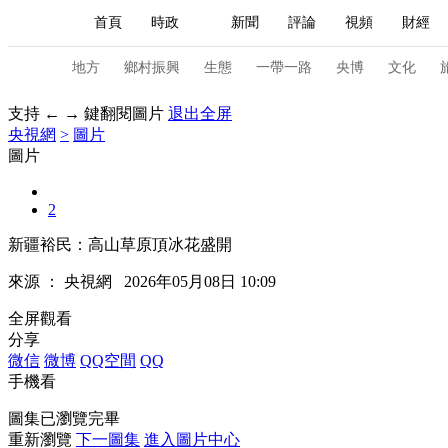
首頁
時政
新聞
評論
視頻
財經
人民領袖習近平
直播
海外頻道
片庫
iPanda
欄目大全
聯播+
English
中國領導人
節目單
Монгол
聽音
央視快評
微視頻
習
地方
鄉村振興
生態
一帶一路
央博
文化
支持 ← → 鍵翻閱圖片
退出全屏
央視網
>
圖片
總台春晚
網絡春晚
共産黨員網
秧紀錄
圖片
2
新聞
國內
國際
評論
經濟
軍事
新疆裕民：高山草原頂冰花盛開
人民領袖習近平
聯播+
熱解讀
天天學習
來源 ：
央視網
2026年05月08日 10:09
視頻
小央視頻
小央直播
直播中國
熊貓
全屏觀看
分享
現場
前線
比劃
快看
藍海中國
新兵
微信
微博
QQ空間
QQ
手機看
體育
直播
競猜
2026年世界盃
2026年
圖集已瀏覽完畢
VIP會員
CCTV奧林匹克頻道
生活體育大會
重新瀏覽
下一圖集
進入圖片中心