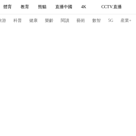
體育
教育
熊貓
直播中國
4K
CCTV.直播
式妙語
主持人
下載央視影音
熱解讀
天天學習
旅游
科普
健康
樂齡
閱讀
藝術
數智
5G
産業+
紀錄片網
國家大劇院
大型活動
科技
法治
文娛
人物
公益
圖片
習式妙語
央視快評
央視網評
光華銳評
鋒面
頻道
VR/AR
4K專區
全景新聞
請入列
人生第一次
人生第二次
冬奧會
CBA
NBA
中超
國足
國際足球
網球
綜
體育江湖
文化體育
冰雪道路
足球道路