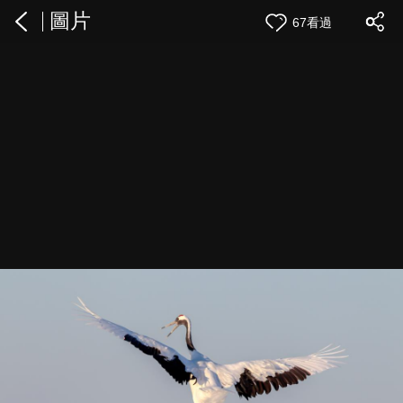
圖片
67看過