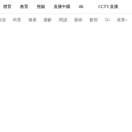
體育
教育
熊貓
直播中國
4K
CCTV.直播
式妙語
主持人
下載央視影音
熱解讀
天天學習
旅游
科普
健康
樂齡
閱讀
藝術
數智
5G
産業+
紀錄片網
國家大劇院
大型活動
科技
法治
文娛
人物
公益
圖片
習式妙語
央視快評
央視網評
光華銳評
鋒面
頻道
VR/AR
4K專區
全景新聞
請入列
人生第一次
人生第二次
冬奧會
CBA
NBA
中超
國足
國際足球
網球
綜
體育江湖
文化體育
冰雪道路
足球道路