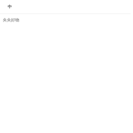
中
央央好物
合體育
亞冬會