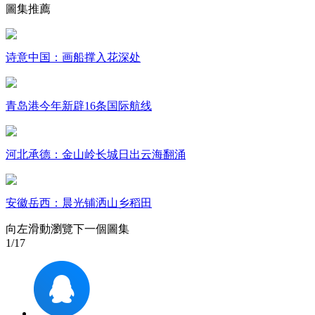
圖集推薦
財經
教育
鄉村振興
生態環境
一帶一路
大國智造
大國展會
大國保險
雲頂對話
诗意中国：画船撑入花深处
青岛港今年新辟16条国际航线
CCTV.節目官網
直播
節目單
欄目
片庫
河北承德：金山岭长城日出云海翻涌
安徽岳西：晨光铺洒山乡稻田
向左滑動瀏覽下一個圖集
1
/17