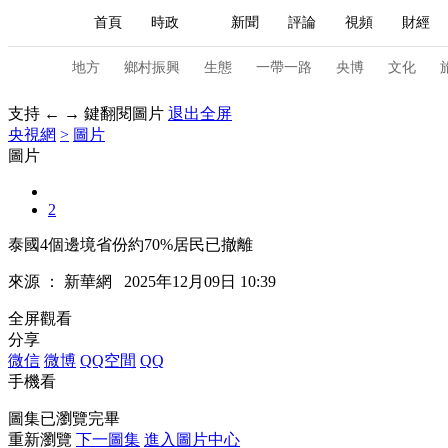
首頁
時政
新聞
評論
視頻
財經
人民領袖習近平
直播
海外頻道
片庫
iPanda
欄目大全
聯播+
English
中國領導人
節目單
Монгол
聽音
央視快評
微視頻
習
地方
鄉村振興
生態
一帶一路
央博
文化
支持 ← → 鍵翻閱圖片
退出全屏
央視網
>
圖片
總台春晚
網絡春晚
共産黨員網
秧紀錄
圖片
2
新聞
國內
國際
評論
經濟
軍事
泰國4個邊境省份約70%居民已撤離
人民領袖習近平
聯播+
熱解讀
天天學習
來源 ：
新華網
2025年12月09日 10:39
視頻
小央視頻
小央直播
直播中國
熊貓
全屏觀看
分享
現場
前線
比劃
快看
藍海中國
新兵
微信
微博
QQ空間
QQ
手機看
體育
直播
競猜
2026年世界盃
2026年
圖集已瀏覽完畢
VIP會員
CCTV奧林匹克頻道
生活體育大會
重新瀏覽
下一圖集
進入圖片中心