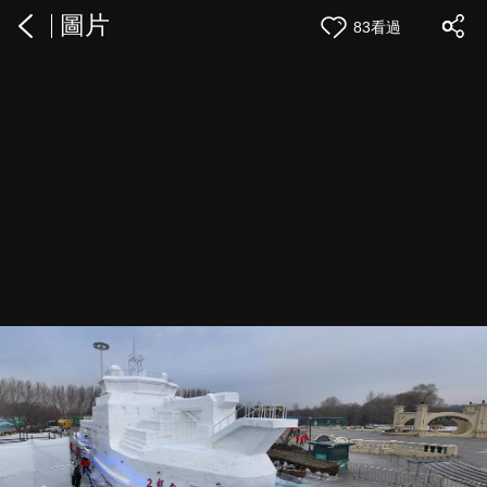
圖片
83看過