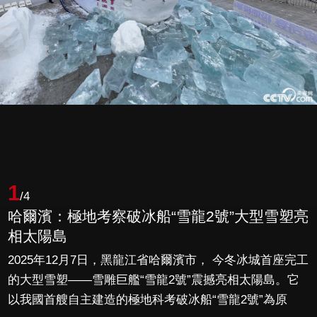
1
/4
哈爾濱：極地考察破冰船“雪龍2號”大型雪塑亮
相太陽島
2025年12月7日，黑龍江省哈爾濱市， 今冬冰城首座完工
的大型雪塑——雪雕巨艦“雪龍2號”震撼亮相太陽島。它
以我國首艘自主建造的極地科考破冰船“雪龍2號”為原