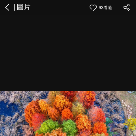
圖片
93看過