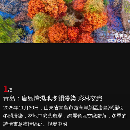
1
/5
青島：唐島灣濕地冬韻漫染 彩林交織
2025年11月30日，山東省青島市西海岸新區唐島灣濕地
冬韻漫染，林地中彩葉斑斕，絢麗色塊交織錯落，冬季的
詩情畫意盡情綿延。視覺中國