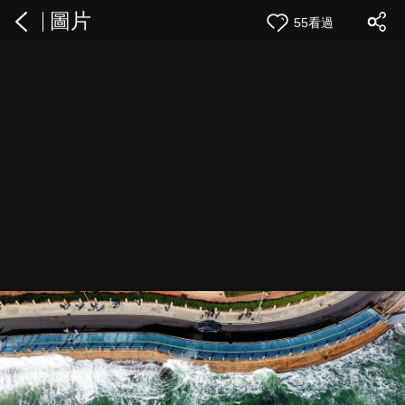
圖片
55看過