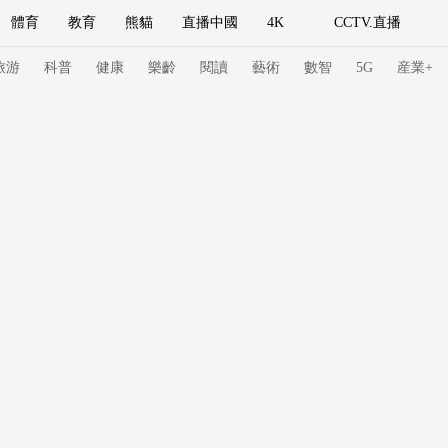
體育
教育
熊貓
直播中國
4K
CCTV.直播
式妙語
主持人
下載央視影音
熱解讀
天天學習
旅游
科普
健康
樂齡
閱讀
藝術
數智
5G
産業+
紀錄片網
國家大劇院
大型活動
科技
法治
文娛
人物
公益
圖片
習式妙語
央視快評
央視網評
光華銳評
鋒面
頻道
VR/AR
4K專區
全景新聞
請入列
人生第一次
人生第二次
冬奧會
CBA
NBA
中超
國足
國際足球
網球
綜
體育江湖
文化體育
冰雪道路
足球道路