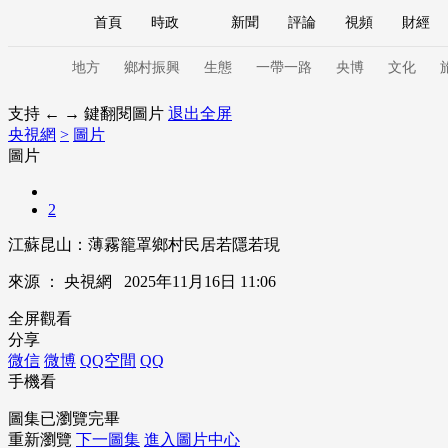
首頁
時政
新聞
評論
視頻
財經
人民領袖習近平
直播
海外頻道
片庫
iPanda
欄目大全
聯播+
English
中國領導人
節目單
Монгол
聽音
央視快評
微視頻
習
地方
鄉村振興
生態
一帶一路
央博
文化
支持 ← → 鍵翻閱圖片
退出全屏
央視網
>
圖片
總台春晚
網絡春晚
共産黨員網
秧紀錄
圖片
2
新聞
國內
國際
評論
經濟
軍事
江蘇昆山：薄霧籠罩鄉村民居若隱若現
人民領袖習近平
聯播+
熱解讀
天天學習
來源 ：
央視網
2025年11月16日 11:06
視頻
小央視頻
小央直播
直播中國
熊貓
全屏觀看
分享
現場
前線
比劃
快看
藍海中國
新兵
微信
微博
QQ空間
QQ
手機看
體育
直播
競猜
2026年世界盃
2026年
圖集已瀏覽完畢
VIP會員
CCTV奧林匹克頻道
生活體育大會
重新瀏覽
下一圖集
進入圖片中心