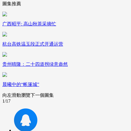
圖集推薦
財經
教育
鄉村振興
生態環境
一帶一路
大國智造
大國展會
大國保險
雲頂對話
广西昭平: 高山秋茶采摘忙
杭台高铁温玉段正式开通运营
CCTV.節目官網
直播
節目單
欄目
片庫
贵州晴隆：二十四道拐绿意盎然
晨曦中的“帐篷城”
向左滑動瀏覽下一個圖集
1
/17