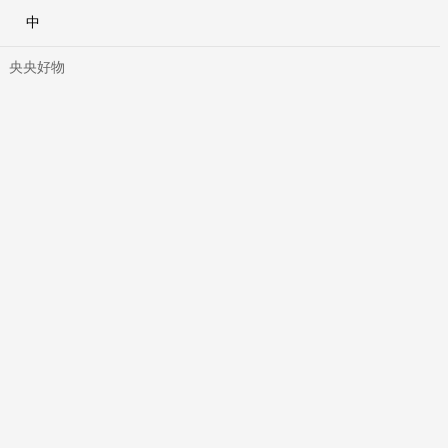
中
央央好物
合體育
亞冬會