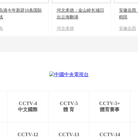
岛港今年新辟16条国际
河北承德：金山岭长城日
安徽岳西
线
出云海翻涌
稻田
东
河北承德
安徽岳西
CCTV-4
CCTV-5
CCTV-5+
中文國際
體 育
體育賽事
CCTV-12
CCTV-13
CCTV-14