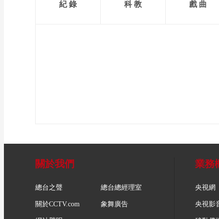
紀 錄
科 教
戲 曲
關於我們
業務
總台之聲
總台總經理室
央視網
關於CCTV.com
象舞廣告
央視影