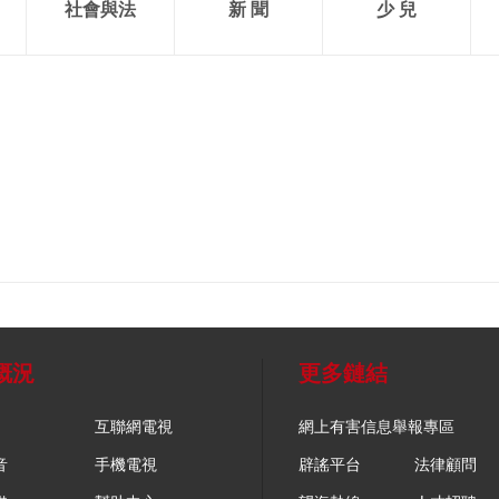
社會與法
新 聞
少 兒
概況
更多鏈結
互聯網電視
網上有害信息舉報專區
音
手機電視
辟謠平台
法律顧問