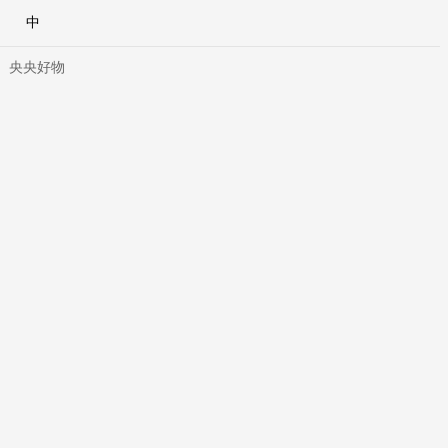
中
央央好物
合體育
亞冬會