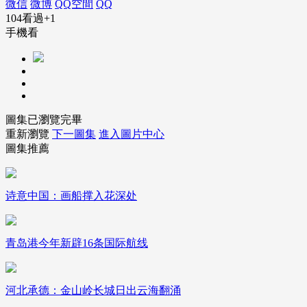
微信
微博
QQ空間
QQ
104看過
+1
財經
教育
鄉村振興
生態環境
一帶一路
手機看
大國智造
大國展會
大國保險
雲頂對話
圖集已瀏覽完畢
CCTV.節目官網
直播
節目單
欄目
片庫
重新瀏覽
下一圖集
進入圖片中心
圖集推薦
诗意中国：画船撑入花深处
青岛港今年新辟16条国际航线
河北承德：金山岭长城日出云海翻涌