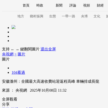
首頁
時政
新聞
評論
視頻
財經
人民領袖習近平
直播
海外頻道
片庫
iPanda
欄目大全
聯播+
English
中國領導人
節目單
Монгол
聽音
央視快評
微視頻
習
地方
鄉村振興
生態
一帶一路
央博
文化
總台春晚
網絡春晚
共産黨員網
秧紀錄
支持 ← → 鍵翻閱圖片
退出全屏
央視網
>
圖片
新聞
國內
國際
評論
經濟
軍事
圖片
人民領袖習近平
聯播+
熱解讀
天天學習
104看過
視頻
小央視頻
小央直播
直播中國
熊貓
安徽滁州：全國最大高速收費站迎返程高峰 車輛排成長龍
現場
前線
比劃
快看
藍海中國
新兵
來源 ：
央視網
2025年10月08日 11:32
體育
直播
競猜
2026年世界盃
2026年
全屏觀看
VIP會員
CCTV奧林匹克頻道
生活體育大會
分享