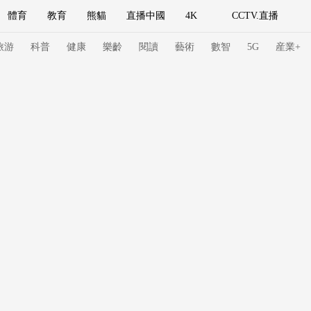
體育
教育
熊貓
直播中國
4K
CCTV.直播
式妙語
主持人
下載央視影音
熱解讀
天天學習
旅游
科普
健康
樂齡
閱讀
藝術
數智
5G
産業+
紀錄片網
國家大劇院
大型活動
科技
法治
文娛
人物
公益
圖片
習式妙語
央視快評
央視網評
光華銳評
鋒面
頻道
VR/AR
4K專區
全景新聞
請入列
人生第一次
人生第二次
冬奧會
CBA
NBA
中超
國足
國際足球
網球
綜
體育江湖
文化體育
冰雪道路
足球道路