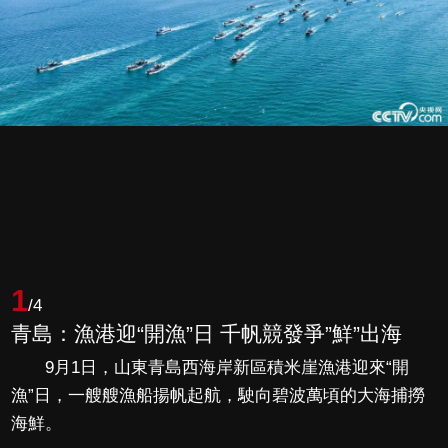
1
/4
青島：漁港迎“開漁”日 千帆競發爭”鮮”出海
9月1日，山東青島西海岸新區積米崖漁港迎來“開
漁”日，一艘艘漁船揚帆起航，駛向碧波萬頃的大海捕撈
海鮮。