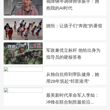
视障钢琴调律师张振宇：拥
抱我的AI时代
姚恒：让孩子们“奔跑”的暑假
军政兼优立标杆 他给出身为
指导员的硬核答卷
从独自抗癌到带队健身，她
用28年筑起“邻里港湾”
最美新时代革命军人李灿：
冲锋在联合制胜最前沿...