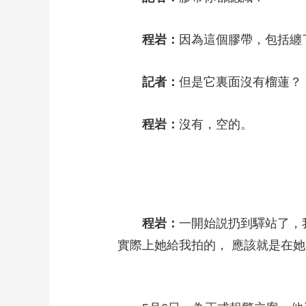
程岩：
因為這個膠帶，包括纏
記者：
但是它裏面沒有榴蓮？
程岩：
沒有，空的。
程岩：
一開始説扔到驛站了，
實際上她給我拍的， 應該就是在