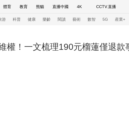
體育
教育
熊貓
直播中國
4K
CCTV.直播
式妙語
主持人
下載央視影音
熱解讀
天天學習
旅游
科普
健康
樂齡
閱讀
藝術
數智
5G
産業+
紀錄片網
國家大劇院
大型活動
維權！一文梳理190元榴蓮僅退款
科技
法治
文娛
人物
公益
圖片
習式妙語
央視快評
央視網評
光華銳評
鋒面
頻道
VR/AR
4K專區
全景新聞
請入列
人生第一次
人生第二次
年冬奧會
CBA
NBA
中超
國足
國際足球
網球
綜
體育江湖
文化體育
冰雪道路
足球道路