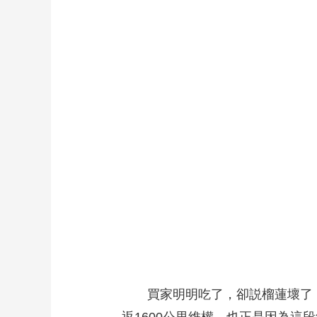
財經
教育
鄉村振興
生態環境
一帶一路
大國智造
大國展會
大國保險
雲頂對話
CCTV.節目官網
直播
節目單
欄目
片庫
買家明明吃了，卻説榴蓮壞了，要