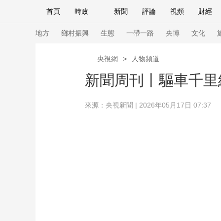
首頁
時政
新聞
評論
視頻
財經
人民領袖習近平
直播
海外頻道
片庫
iPanda
欄目大全
聯播+
English
中國領導人
節目單
Монгол
聽音
央視快評
微視頻
習
地方
鄉村振興
生態
一帶一路
央博
文化
央視網
>
人物頻道
總台春晚
網絡春晚
共産黨員網
秧紀錄
新聞周刊丨驅車千里
來源：
央視新聞
| 2026年05月17日 07:37
新聞
國內
國際
評論
經濟
軍事
人民領袖習近平
聯播+
熱解讀
天天學習
視頻
小央視頻
小央直播
直播中國
熊貓
現場
前線
比劃
快看
藍海中國
新兵
體育
直播
競猜
2026年世界盃
2026
VIP會員
CCTV奧林匹克頻道
生活體育大會