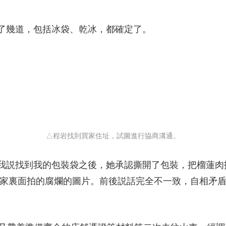
了幾道，包括冰袋、乾冰，都確定了。
△程岩找到買家住址，試圖進行協商溝通。
我説找到我的包裝袋之後，她承認撕開了包裝，把榴蓮肉
她家裏面拍的腐爛的圖片。前後説話完全不一致，自相矛