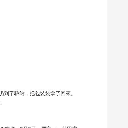
扔到了驛站，把包裝袋拿了回來。
盾。