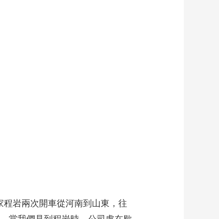
藝術
汽車
數智
5G
産業+
時尚
天氣
才藝
網展
央央好物
家程岩兩次開車從河南到山東，往