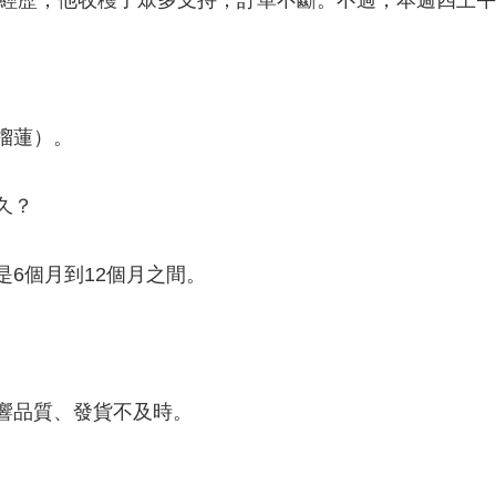
這段經歷，他收穫了眾多支持，訂單不斷。不過，本週四上
榴蓮）。
久？
6個月到12個月之間。
響品質、發貨不及時。