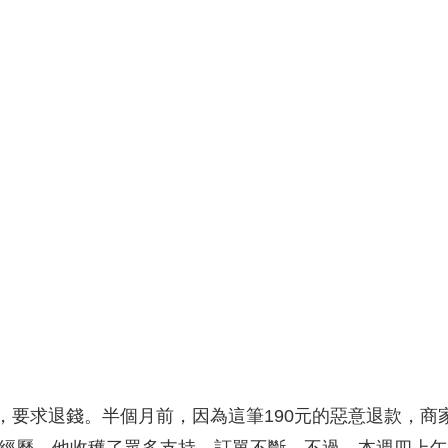
央博
非遺
文化
旅游
科普
健康
樂齡
閱讀
雲起
超級工廠
智敬中國
全民健康
顏選攻略
海洋
熱播榜
總台企業白名單
求退錢。半個月前，因為這筆190元的惡意退款，商