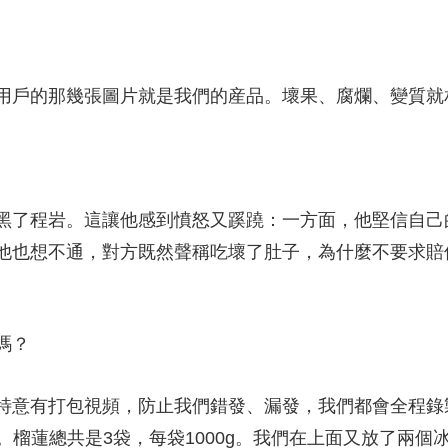
用戶的那幾張圖片就是我們的産品。壞果、腐爛、變質就
了程岩。這讓他感到憤怒又蹊蹺：一方面，他堅信自己
他也想不通，對方既然聲稱吃壞了肚子，為什麼不要求賠
嗎？
特意有打包視頻，防止我們錯發、漏發，我們都會全程錄
。榴蓮總共是3袋，每袋1000g。我們在上面又放了兩