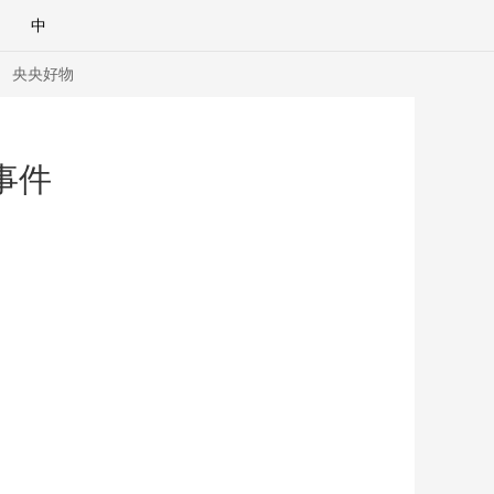
中
央央好物
事件
合體育
亞冬會