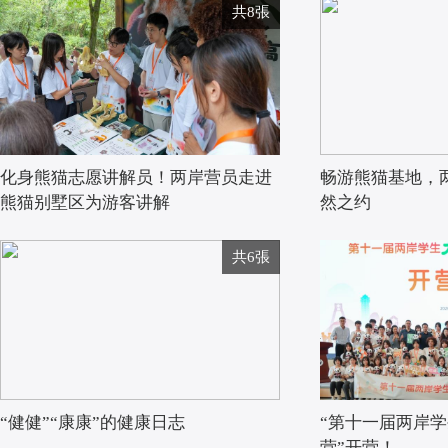
共8張
化身熊猫志愿讲解员！两岸营员走进
畅游熊猫基地，
熊猫别墅区为游客讲解
然之约
共6張
“健健”“康康”的健康日志
“第十一届两岸
营”开营！