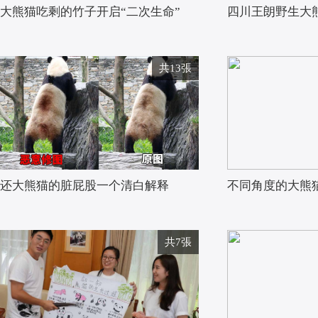
大熊猫吃剩的竹子开启“二次生命”
四川王朗野生大熊
共13張
还大熊猫的脏屁股一个清白解释
不同角度的大熊
共7張