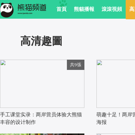
 首頁
 熊貓播報
 滾滾視頻
 
 高清趣圖
共9張
手工课堂实录：两岸营员体验大熊猫
萌趣十足！两岸
丰容的设计制作
海报