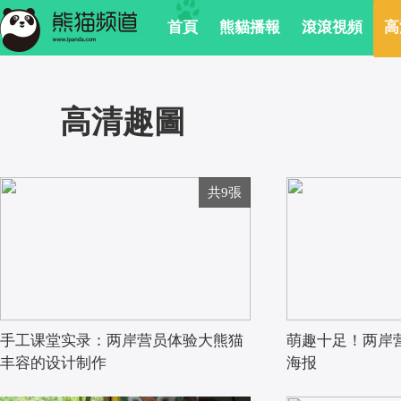
 首頁
 熊貓播報
 滾滾視頻
 
 高清趣圖
共9張
手工课堂实录：两岸营员体验大熊猫
萌趣十足！两岸
丰容的设计制作
海报