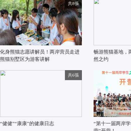
共8張
化身熊猫志愿讲解员！两岸营员走进
畅游熊猫基地，
熊猫别墅区为游客讲解
然之约
共6張
“健健”“康康”的健康日志
“第十一届两岸
营”开营！