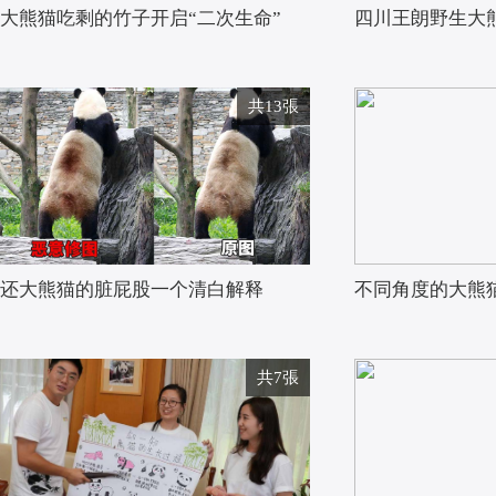
大熊猫吃剩的竹子开启“二次生命”
四川王朗野生大熊
共13張
还大熊猫的脏屁股一个清白解释
不同角度的大熊
共7張