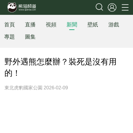
首頁
直播
視頻
新聞
壁紙
游戲
專題
圖集
野外遇熊怎麼辦？裝死是沒有用
的！
東北虎豹國家公園 2026-02-09