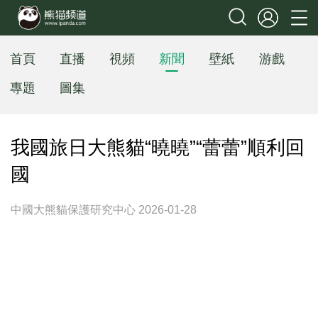
首頁
直播
視頻
新聞
壁紙
游戲
專題
圖集
我國旅日大熊貓“曉曉”“蕾蕾”順利回
國
中國大熊貓保護研究中心 2026-01-28