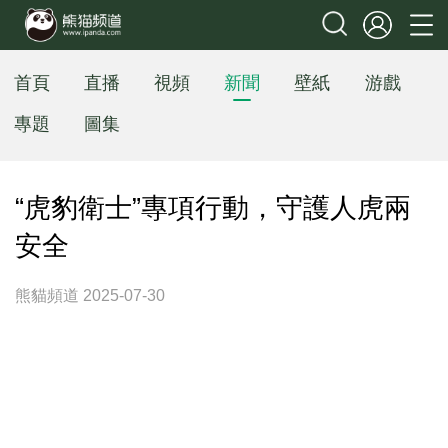
首頁
直播
視頻
新聞
壁紙
游戲
專題
圖集
“虎豹衛士”專項行動，守護人虎兩
安全
熊貓頻道 2025-07-30