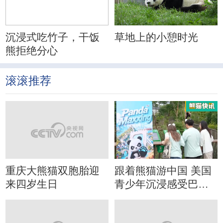
沉浸式吃竹子，干饭
草地上的小憩时光
熊拒绝分心
滚滚推荐
重庆大熊猫双胞胎迎
跟着熊猫游中国 美国
来四岁生日
青少年沉浸感受巴蜀
文化