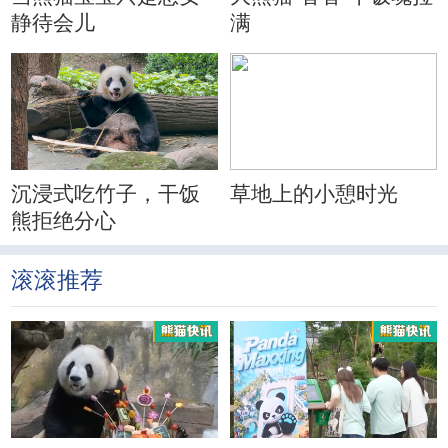
静待会儿
满
沉浸式吃竹子，干饭
草地上的小憩时光
熊拒绝分心
滚滚推荐