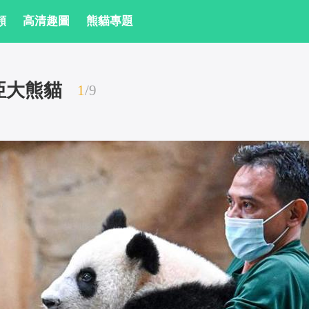
頻
 高清趣圖
 熊貓專題
亞大熊貓
1
/
9