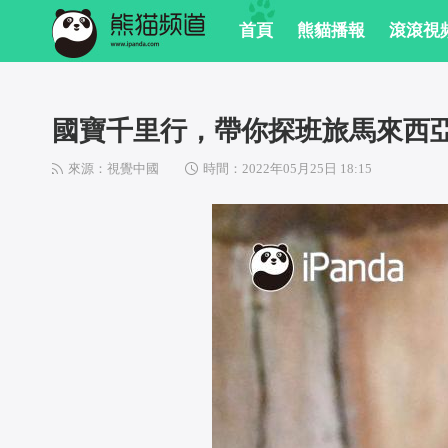
 首頁
 熊貓播報
 滾滾視
國寶千里行，帶你探班旅馬來西
來源：視覺中國
 
時間：2022年05月25日 18:15