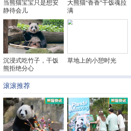
当熊猫宝宝只是想安
大熊猫“香香”干饭魂拉
静待会儿
满
沉浸式吃竹子，干饭
草地上的小憩时光
熊拒绝分心
滚滚推荐