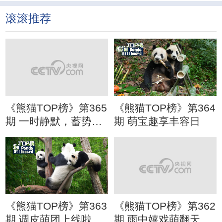
分心
滚滚推荐
《熊猫TOP榜》第365
《熊猫TOP榜》第364
期 一时静默，蓄势待
期 萌宝趣享丰容日
发
《熊猫TOP榜》第363
《熊猫TOP榜》第362
期 调皮萌团上线啦
期 雨中嬉戏萌翻天