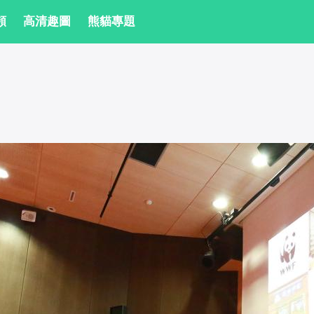
頻
高清趣圖
熊貓專題