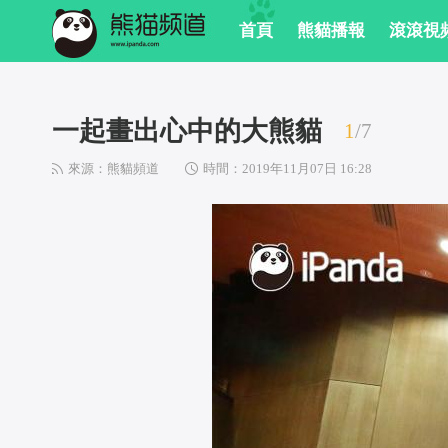
首頁
熊貓播報
滾滾視
一起畫出心中的大熊貓
1
/
7
來源：熊貓頻道
時間：2019年11月07日 16:28