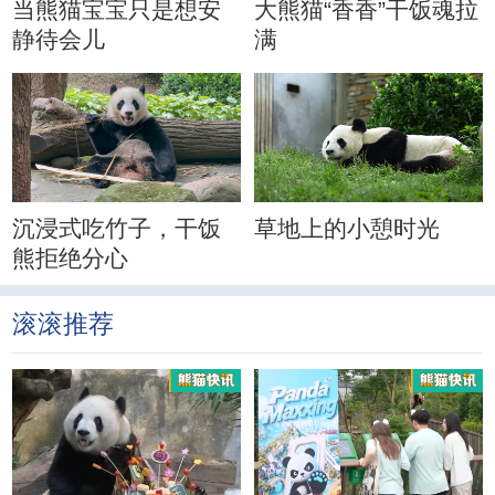
当熊猫宝宝只是想安
大熊猫“香香”干饭魂拉
静待会儿
满
沉浸式吃竹子，干饭
草地上的小憩时光
熊拒绝分心
滚滚推荐