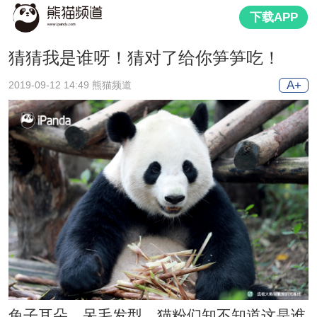
下载APP
猜猜我是谁呀！猜对了给你笋笋吃！
A+
2019-09-12 14:49 熊猫频道
兔子耳朵，呆毛发型，猫粉们知不知道这是谁