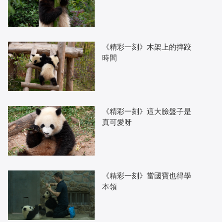
《精彩一刻》木架上的摔跤
時間
《精彩一刻》這大臉盤子是
真可愛呀
《精彩一刻》當國寶也得學
本領