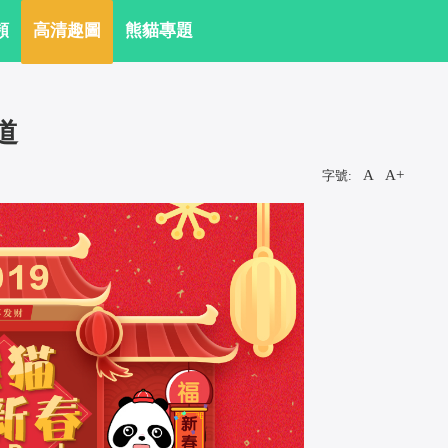
頻
 高清趣圖
 熊貓專題
道
A
A+
字號:
 
 