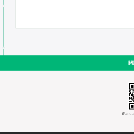
關
 iPa