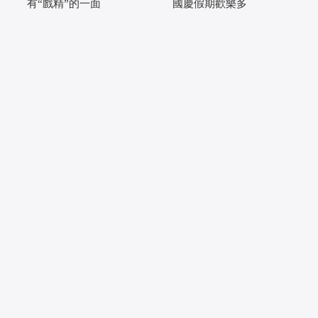
有“戲精”的一面
國慶假期歡樂多