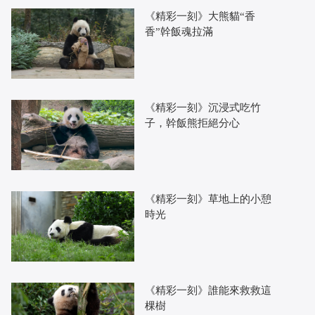
《精彩一刻》大熊貓“香
香”幹飯魂拉滿
《精彩一刻》沉浸式吃竹
子，幹飯熊拒絕分心
《精彩一刻》草地上的小憩
時光
《精彩一刻》誰能來救救這
棵樹