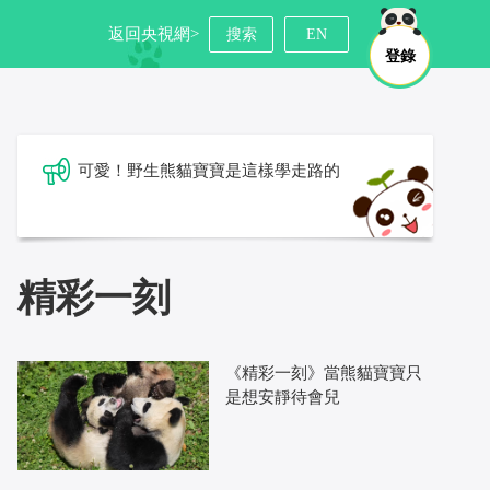
返回央視網>
搜索
EN
登錄
可愛！野生熊貓寶寶是這樣學走路的
精彩一刻
《精彩一刻》當熊貓寶寶只
是想安靜待會兒