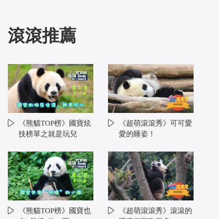
滾滾推薦
《熊貓TOP榜》國寶炫
《超萌滾滾秀》可可愛
技榜單之就是玩兒
愛的睡姿！
《熊貓TOP榜》國寶也
《超萌滾滾秀》滾滾的