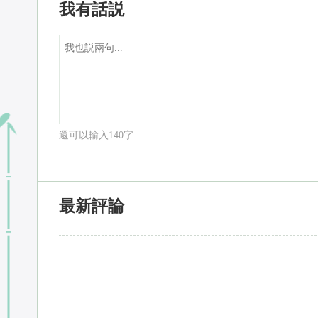
我有話説
還可以輸入
140
字
最新評論