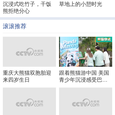
沉浸式吃竹子，干饭
草地上的小憩时光
熊拒绝分心
滚滚推荐
重庆大熊猫双胞胎迎
跟着熊猫游中国 美国
来四岁生日
青少年沉浸感受巴蜀
文化