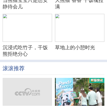
当熊猫宝宝只是想安
大熊猫“香香”干饭魂拉
静待会儿
满
沉浸式吃竹子，干饭
草地上的小憩时光
熊拒绝分心
滚滚推荐