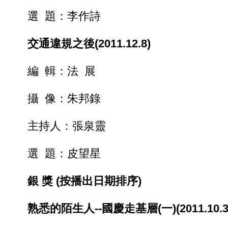
選 題：李作詩
交通違規之後(2011.12.8)
編 輯：法 展
攝 像：朱邦錄
主持人：張泉靈
選 題：皮望星
銀 獎 (按播出日期排序)
熟悉的陌生人--國慶走基層(一)(2011.10.3