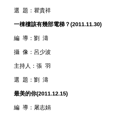
選 題：瞿貴祥
一棟樓該有幾部電梯？(2011.11.30)
編 導：劉 濤
攝 像：呂少波
主持人：張 羽
選 題：劉 濤
最美的你(2011.12.15)
編 導：屠志娟