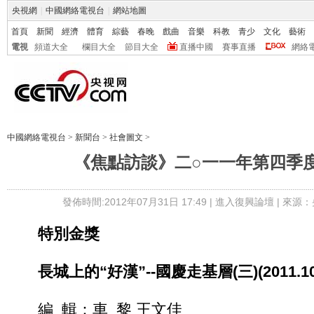
央視網
|
中國網絡電視台
|
網站地圖
首頁
新聞
經濟
體育
綜藝
春晚
戲曲
音樂
科教
青少
文化
藝術
電視
頻道大全
欄目大全
節目大全
直播中國
賽事直播
網絡
中國網絡電視台
>
新聞台
>
社會圖文
>
《焦點訪談》二○一一年第四季
發佈時間:2012年07月31日 17:49 |
進入復興論壇
| 來源：
特別金獎
長城上的“好漢”--國慶走基層(三)(2011.10
編 輯：車 黎 王文佳