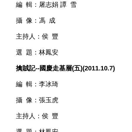
編 輯：屠志娟 譚 雪
攝 像：馮 成
主持人：侯 豐
選 題：林鳳安
擒賊記--國慶走基層(五)(2011.10.7)
編 輯：李冰琦
攝 像：張玉虎
主持人：侯 豐
選 題：林鳳安