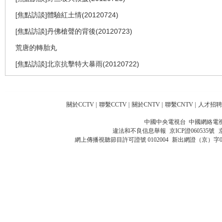
[焦點訪談]體驗紅土情(20120724)
[焦點訪談]丹佛槍聲的背後(20120723)
荒唐的轉胎丸
[焦點訪談]北京抗擊特大暴雨(20120722)
關於CCTV
|
聯繫CCTV
|
關於CNTV
|
聯繫CNTV
|
人才招聘
中國中央電視台 中國網絡電
違法和不良信息舉報
京ICP證060535號
網上傳播視聽節目許可證號 0102004
新出網證（京）字0