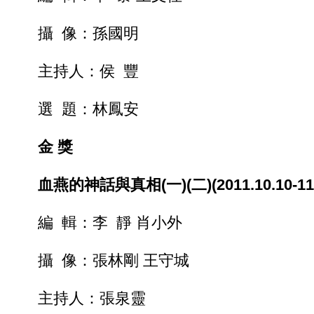
攝 像：孫國明
主持人：侯 豐
選 題：林鳳安
金 獎
血燕的神話與真相(一)(二)(2011.10.10-11
編 輯：李 靜 肖小外
攝 像：張林剛 王守城
主持人：張泉靈