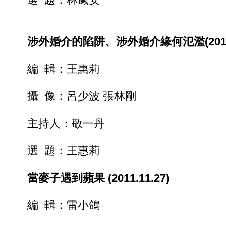
涉外婚介的陷阱、涉外婚介緣何氾濫(2011.11
編 輯：王惠莉
攝 像：呂少波 張林剛
主持人：敬一丹
選 題：王惠莉
當麥子遇到蘋果 (2011.11.27)
編 輯：雷小鴿