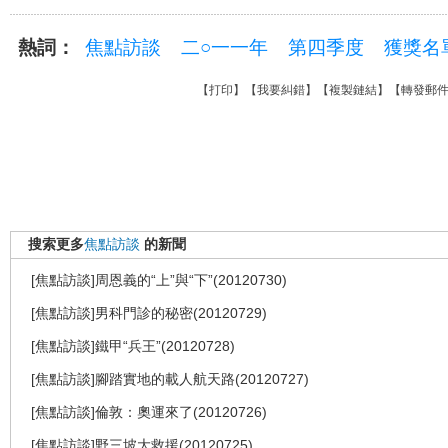
熱詞：
焦點訪談
二○一一年
第四季度
獲獎名
【
打印
】【
我要糾錯
】【
複製鏈結
】【
轉發郵
搜索更多
焦點訪談
的新聞
[焦點訪談]周恩義的“上”與“下”(20120730)
[焦點訪談]男科門診的秘密(20120729)
[焦點訪談]鐵甲“兵王”(20120728)
[焦點訪談]腳踏實地的載人航天路(20120727)
[焦點訪談]倫敦：奧運來了(20120726)
[焦點訪談]野三坡大救援(20120725)