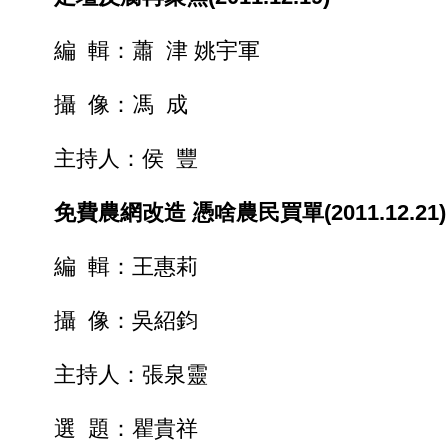
編 輯：蕭 津 姚宇軍
攝 像：馮 成
主持人：侯 豐
免費農網改造 憑啥農民買單(2011.12.21)
編 輯：王惠莉
攝 像：吳紹鈞
主持人：張泉靈
選 題：瞿貴祥