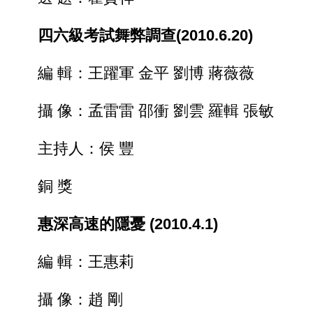
四六級考試舞弊調查(2010.6.20)
編 輯：王躍軍 金平 劉博 蔣薇薇
攝 像：孟雷雷 邵衝 劉雲 羅輯 張敏
主持人：侯 豐
銅 獎
惠深高速的隱憂 (2010.4.1)
編 輯：王惠莉
攝 像：趙 剛