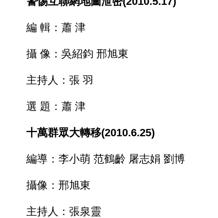
警惕互聯網地圖泄密(2010.5.17)
編 輯：蕭 津
攝 像：吳紹鈞 邢旭東
主持人：張 羽
選 題：蕭 津
十萬群眾大轉移(2010.6.25)
編導：李小萌 范鶴齡 屠志娟 劉博
攝像：邢旭東
主持人：張泉靈