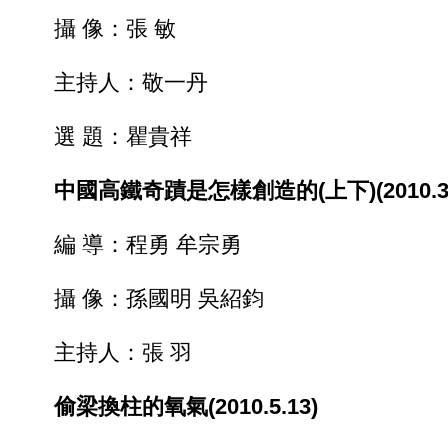
攝 像：張 敏
主持人：敬一丹
選 題：瞿貴祥
中國高鐵奇蹟是怎樣創造的(上下)(2010.3.
編 導：程勇 牟宗勇
攝 像：孫國明 吳紹鈞
主持人：張 羽
偷梁換柱的氧氣(2010.5.13)