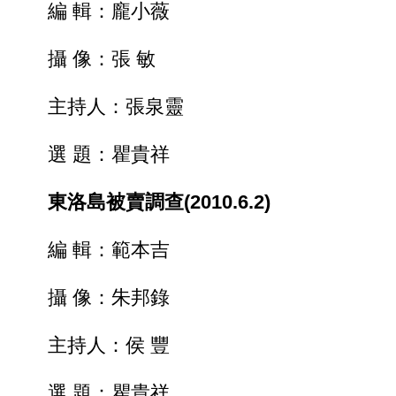
編 輯：龐小薇
攝 像：張 敏
主持人：張泉靈
選 題：瞿貴祥
東洛島被賣調查(2010.6.2)
編 輯：範本吉
攝 像：朱邦錄
主持人：侯 豐
選 題：瞿貴祥