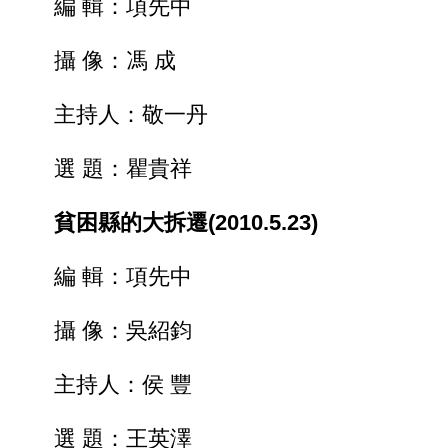
編 輯：項先中
攝 像：馮 成
主持人：敬一丹
選 題：瞿貴祥
貧困縣的大拆遷(2010.5.23)
編 輯：項先中
攝 像：吳紹鈞
主持人：侯 豐
選 題：王英澤