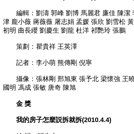
編輯：劉濤 郭峰 劉博 馬麗君 廉佳 陳潔 李
津 龐小薇 蔣薇薇 屠志娟 孟媛 張欣 劉雪松 
初明 曲長纓 劉慶生 劉龍 杜洋 祁艷玲 張鵬
策劃：瞿貴祥 王英澤
記者：李小萌 熊傳剛 倪寧
攝像：張林剛 邢旭東 張予北 梁懷強 王曉玉
國明 馮成 張敏 唐奇 陳旭
金 獎
我的房子怎麼説拆就拆(2010.4.4)