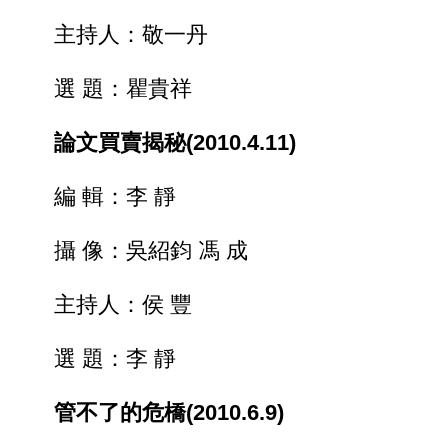
主持人：敬一丹
選 題：瞿貴祥
論文買賣揭秘(2010.4.11)
編 輯：李 靜
攝 像：吳紹鈞 馮 成
主持人：侯 豐
選 題：李 靜
管不了的危橋(2010.6.9)