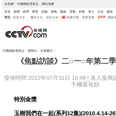
央視網
|
中國網絡電視台
|
網站地圖
首頁
新聞
經濟
體育
綜藝
春晚
戲曲
音樂
科教
青少
文化
藝術
電視
頻道大全
欄目大全
節目大全
直播中國
賽事直播
網絡
中國網絡電視台
>
新聞台
>
社會圖文
>
《焦點訪談》二○一○年第二
發佈時間:2012年07月31日 16:49 |
進入復興
手機看視頻
特別金獎
玉樹我們在一起(系列12集)(2010.4.14-26