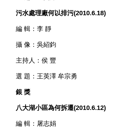
污水處理廠何以排污(2010.6.18)
編 輯：李 靜
攝 像：吳紹鈞
主持人：侯 豐
選 題：王英澤 牟宗勇
銀 獎
八大湖小區為何拆遷(2010.6.12)
編 輯：屠志娟