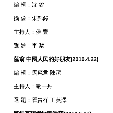
編 輯：沈 銳
攝 像：朱邦錄
主持人：侯 豐
選 題：車 黎
薩翁 中國人民的好朋友(2010.4.22)
編 輯：馬麗君 陳潔
主持人：敬一丹
選 題：瞿貴祥 王英澤