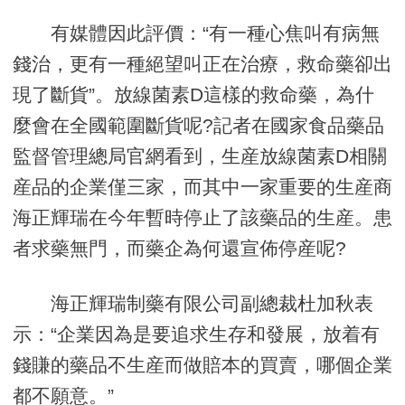
有媒體因此評價：“有一種心焦叫有病無
錢治，更有一種絕望叫正在治療，救命藥卻出
現了斷貨”。放線菌素D這樣的救命藥，為什
麼會在全國範圍斷貨呢?記者在國家食品藥品
監督管理總局官網看到，生産放線菌素D相關
産品的企業僅三家，而其中一家重要的生産商
海正輝瑞在今年暫時停止了該藥品的生産。患
者求藥無門，而藥企為何還宣佈停産呢?
海正輝瑞制藥有限公司副總裁杜加秋表
示：“企業因為是要追求生存和發展，放着有
錢賺的藥品不生産而做賠本的買賣，哪個企業
都不願意。”