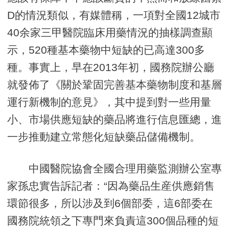
D的情況類似，有媒體稱，一項對全國12城市
40余家三甲醫院臨床用藥情況的抽樣調查顯
示，520種基本藥物中短缺的已高達300多
種。事實上，早在2013年初，國務院辦公廳
就發佈了《關於鞏固完善基本藥物制度和基層
運行新機制的意見》，其中提到對一些用量
小、市場供應短缺的藥品將進行信息匯總，進
一步推動建立常態化短缺藥品儲備機制。
中國醫院協會全國合理用藥監測辦公室專
家孫忠實告訴記者：“因為藥品生産供應銷售
環節很多，所以涉及到6個部委，這6部委在
國務院統領之下專門來負責這300個品種的短