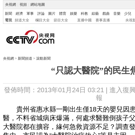
央視網
|
視頻
|
網站地圖
新聞
經濟
軍事
評論
圖片
體育
娛樂
科教
綜藝
戲曲
音樂
少兒
電視
頻道大全
欄目大全
節目大全
直播中國
賽事直播
央視
央視網
>
新聞頻道
>
滾動新聞
“只認大醫院”的民生
發佈時間：2013年01月24日 03:21 |
進入復
報
貴州省惠水縣一剛出生僅18天的嬰兒因患
醫，不料省城病床爆滿，何處求醫難倒孩子
大醫院都在擴容，緣何急救資源不足？調查