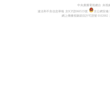
中央廣播電視總台 央視
違法和不良信息舉報
京ICP證060535號
京公網安備 11
網上傳播視聽節目許可證號 0102002