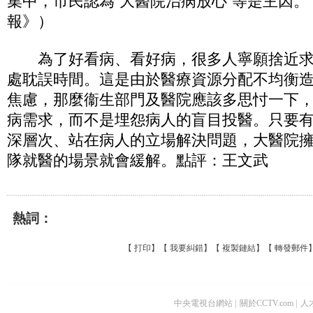
集中，市民認為“大醫院治病放心”等是主因。
報》）
為了好看病、看好病，很多人寧願捨近求
處耽誤時間。這是由於醫療資源分配不均衡
焦慮，那麼衞生部門及醫院應該多思忖一下
病需求，而不是埋怨病人的盲目投醫。只要
深層次、站在病人的立場解決問題，大醫院
隊就醫的場景就會緩解。點評：王文武
熱詞：
【
打印
】【
我要糾錯
】【
複製鏈結
】【
轉發郵件
中央電視台網站
|
關於CCTV.com
|
人