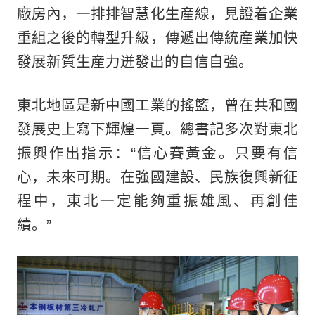
廠房內，一排排智慧化生産線，見證着企業
重組之後的轉型升級，傳遞出傳統産業加快
發展新質生産力迸發出的自信自強。
東北地區是新中國工業的搖籃，曾在共和國
發展史上寫下輝煌一頁。總書記多次對東北
振興作出指示：“信心賽黃金。只要有信
心，未來可期。在強國建設、民族復興新征
程中，東北一定能夠重振雄風、再創佳
績。”