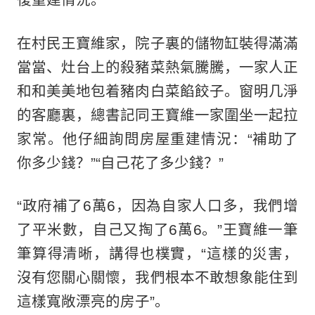
在村民王寶維家，院子裏的儲物缸裝得滿滿
當當、灶台上的殺豬菜熱氣騰騰，一家人正
和和美美地包着豬肉白菜餡餃子。窗明几淨
的客廳裏，總書記同王寶維一家圍坐一起拉
家常。他仔細詢問房屋重建情況：“補助了
你多少錢？”“自己花了多少錢？”
“政府補了6萬6，因為自家人口多，我們增
了平米數，自己又掏了6萬6。”王寶維一筆
筆算得清晰，講得也樸實，“這樣的災害，
沒有您關心關懷，我們根本不敢想象能住到
這樣寬敞漂亮的房子”。