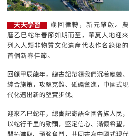
天天學習
歲回律轉，新元肇啟。農
曆乙巳蛇年春節如期而至，華夏大地迎來
列入人類非物質文化遺産代表作名錄後的
首個新春佳節。
回顧甲辰龍年，總書記帶領我們沉着應變、
綜合施策，攻堅克難、砥礪奮進，中國式現
代化邁出新的堅實步伐。
迎來乙巳蛇年，總書記寄語全國各族人民，
以蛇行千里的勁頭，堅定信心、滿懷希望，
開拓進取、頑強奮鬥，共同書寫中國式現代