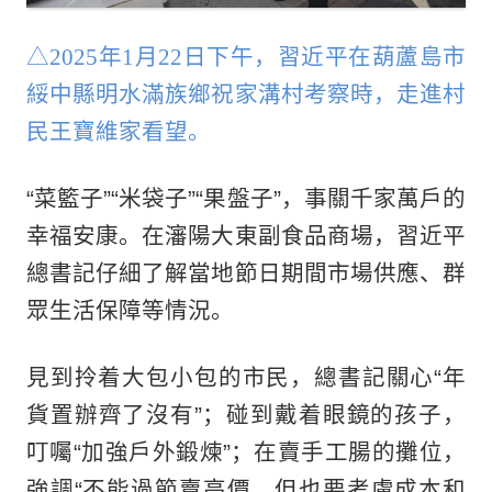
△2025年1月22日下午，習近平在葫蘆島市
綏中縣明水滿族鄉祝家溝村考察時，走進村
民王寶維家看望。
“菜籃子”“米袋子”“果盤子”，事關千家萬戶的
幸福安康。在瀋陽大東副食品商場，習近平
總書記仔細了解當地節日期間市場供應、群
眾生活保障等情況。
見到拎着大包小包的市民，總書記關心“年
貨置辦齊了沒有”；碰到戴着眼鏡的孩子，
叮囑“加強戶外鍛煉”；在賣手工腸的攤位，
強調“不能過節賣高價，但也要考慮成本和