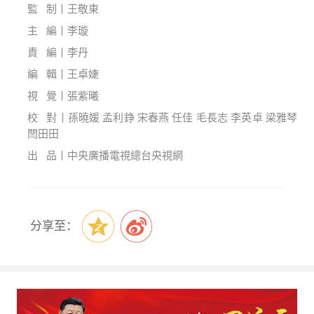
監 制丨王敬東
主 編丨李璇
責 編丨李丹
編 輯丨王卓婕
視 覺丨張紫曦
校 對丨孫曉媛 孟利錚 宋春燕 任佳 毛長志 李英卓 梁雅琴
閆田田
出 品丨中央廣播電視總台央視網
分享至：