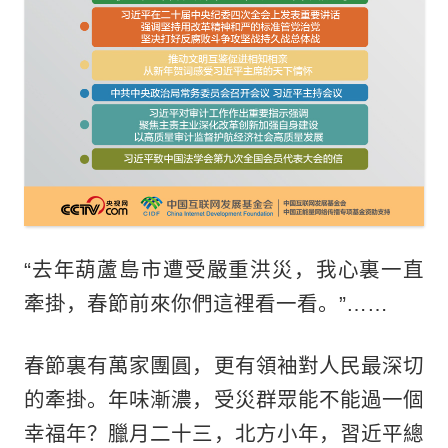
“去年葫蘆島市遭受嚴重洪災，我心裏一直
牽掛，春節前來你們這裡看一看。”……
春節裏有萬家團圓，更有領袖對人民最深切
的牽掛。年味漸濃，受災群眾能不能過一個
幸福年？臘月二十三，北方小年，習近平總