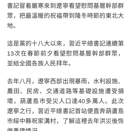
書記冒着嚴寒來到遼寧看望慰問基層幹部群
眾，把最溫暖的祝福帶到隆冬時節的東北大
地。
這是黨的十八大以來，習近平總書記連續第
13次在春節前夕看望慰問基層幹部群眾，
並給全國各族人民拜年。
去年八月，遼寧西部出現暴雨，水利設施、
農田、民房、交通道路等基礎設施遭受損
壞，葫蘆島市受災人口達40多萬人。此次
遼寧之行，習近平總書記首站便直奔葫蘆島
市綏中縣祝家溝村，了解這裡去年洪災後恢
復重建情況。