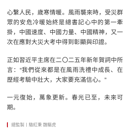
心繫人民，歲寒情暖。風雨襲來時，受災群
眾的安危冷暖始終是總書記心中的第一牽
掛，中國速度、中國力量、中國精神，又一
次在應對大災大考中得到彰顯與印證。
正如習近平主席在二〇二五年新年賀詞中所
言：“我們從來都是在風雨洗禮中成長、在
歷經考驗中壯大，大家要充滿信心。”
一元復始，萬象更新。春光已至，未來可
期。
總監製丨駱紅秉 魏驅虎