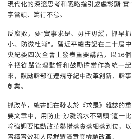
現代化的深邃思考和戰略指引處處彰顯“實”
字當頭、篤行不怠。
反腐敗，要“實事求是、毋枉毋縱，抓早抓
小、防微杜漸”。習近平總書記在二十屆中
央紀委四次全會上發表重要講話，以16個
字把從嚴管理監督和鼓勵擔當作為統一起
來，鼓勵幹部在遵規守紀中改革創新、幹事
創業。
抓改革，總書記在發表於《求是》雜誌的重
要文章中，用防止“沙灘流水不到頭”這一比
喻強調要推動改革舉措落實落細落到位，以
實績實效和人民群眾滿意度檢驗改革。